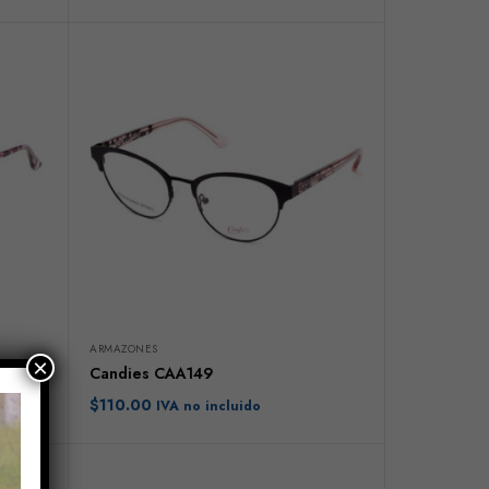
ARMAZONES
×
Candies CAA149
$
110.00
IVA no incluido