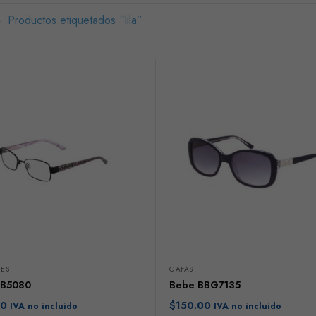
Productos etiquetados “lila”
ES
GAFAS
BB5080
Bebe BBG7135
00
$
150.00
IVA no incluido
IVA no incluido