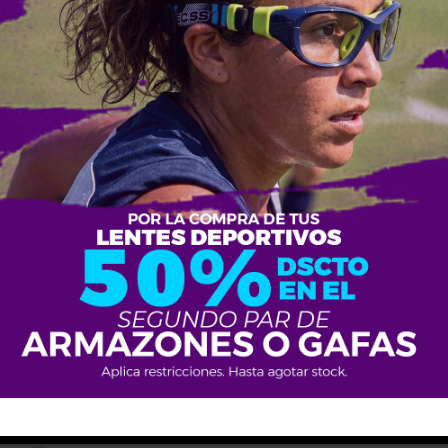
ES
ARMAZONES
s CAA150
Fossil FOA7086
0
$
155.00
IVA no incluido
IVA no incluido