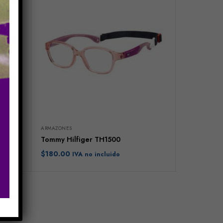
ARMAZONES
Tommy Hilfiger TH1500
$
180.00
IVA no incluido