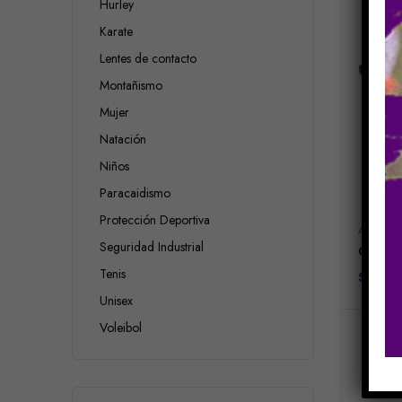
Hurley
Karate
Lentes de contacto
Montañismo
Mujer
Natación
Niños
Paracaidismo
Protección Deportiva
ARMAZON
Seguridad Industrial
Candie
Tenis
$
110.0
Unisex
Voleibol