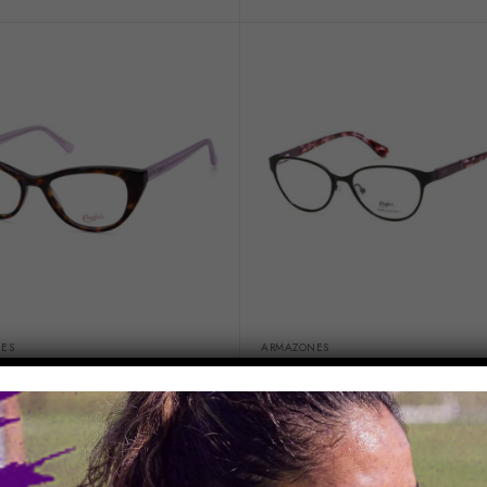
ES
ARMAZONES
s CAA0178
Candies CAA139
0
$
110.00
IVA no incluido
IVA no incluido