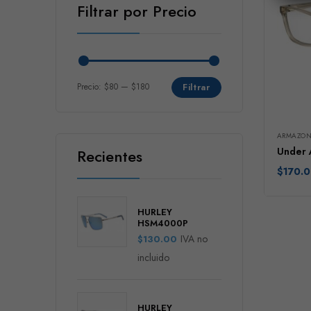
Filtrar por Precio
Precio:
$80
—
$180
Filtrar
ARMAZON
Under 
Recientes
$
170.
HURLEY
HSM4000P
IVA no
$
130.00
incluido
HURLEY