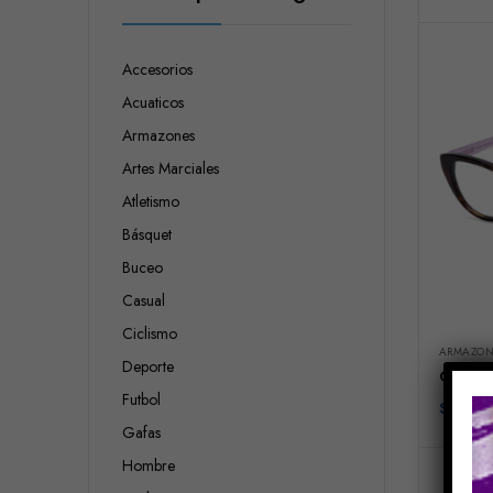
Accesorios
Acuaticos
Armazones
Artes Marciales
Atletismo
Básquet
Buceo
Casual
Ciclismo
ARMAZON
Deporte
Candie
Futbol
$
110.0
Gafas
Hombre