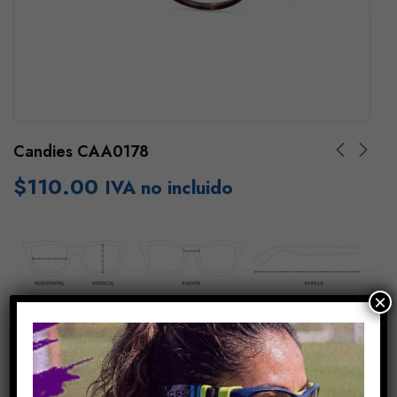
Candies CAA0178
$
110.00
IVA no incluido
×
Añadir Al Carrito