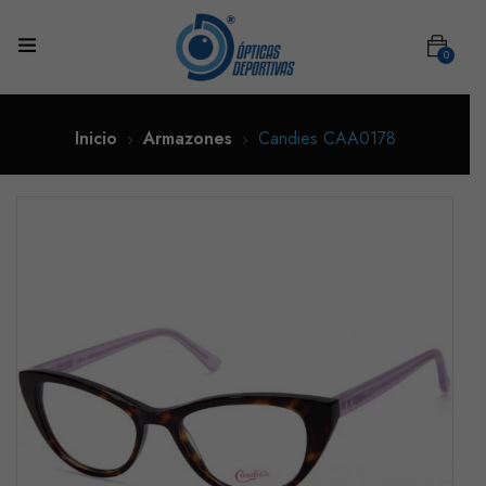
0
Inicio
Armazones
Candies CAA0178