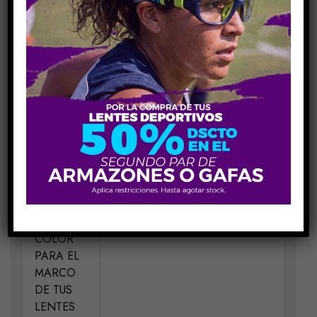
COMPARE
Share Link:
INFORMACIÓN ADICIONAL
MEDIDAS
H50-V35-P17-VA140
MATERIAL
Acetato
ELIGE UN
Tortoise Lila C052
COLOR
PARA EL
MARCO
DE TUS
LENTES