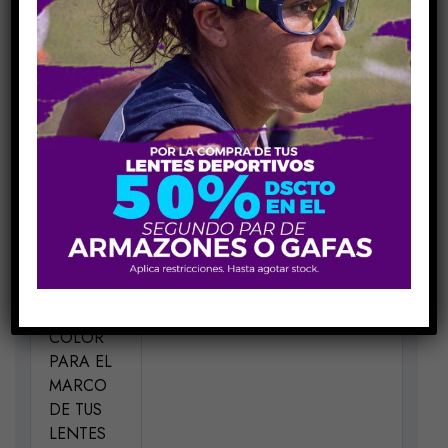
COMPARE
Share Link:
INFORMACIÓN ADICIONAL
MEDIDAS
H49-V41,5-P18-VA140
MATERIAL
Acetato
ELIGE UN
Negro Lila C001
COLOR
PARA EL
MARCO
DE TUS
LENTES