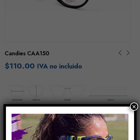
Candies CAA150
$
110.00
IVA no incluido
×
Añadir Al Carrito