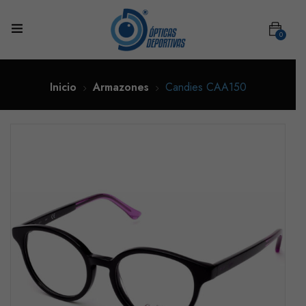
0
Inicio
Armazones
Candies CAA150