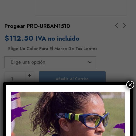
Progear PRO-URBAN1510
$
112.50
IVA no incluido
Elige Un Color Para El Marco De Tus Lentes
Añadir Al Carrito
×
COMPARE
Share Link:
INFORMACIÓN ADICIONAL