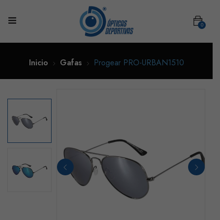
0
Inicio
Gafas
Progear PRO-URBAN1510