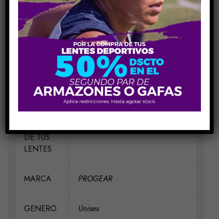
MEDIDAS
H55-V46-P15 – VA135
MATERIAL
Metal
ELIGE UN
Negro 02, Silver 03
COLOR
PARA EL
MARCO
DE TUS
LENTES
MARCA
PROGEAR
GENERO
Unisex