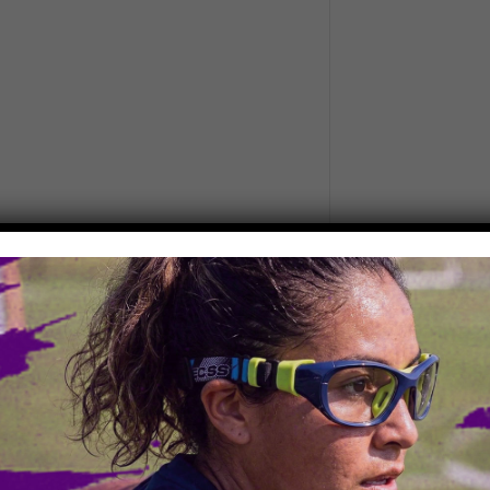
H59-V45-P16-VA140