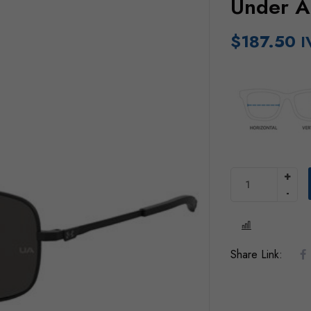
Under 
$
187.50
I
COMPARE
Share Link: