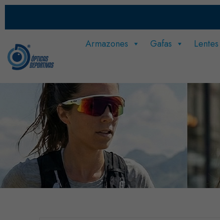
Armazones
Gafas
Lentes
Recuerda: Tu salud visual es lo prim
¿Cuándo fue tu último chequeo