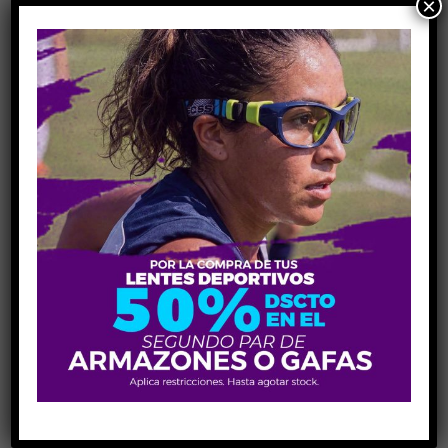
×
que construimos. Celebramos los logros de todos, grandes y
pequeños, con empatía y confianza.
Elige Un Color Para El Marco De Tus Lentes
Añadir Al Carrito
COMPARE
Share Link:
INFORMACIÓN ADICIONAL
MEDIDAS
59-55-12-145