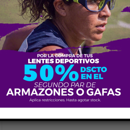
H55-V44-P16-VA135
BEBE
Acetato
Mujeres
Cafe 210