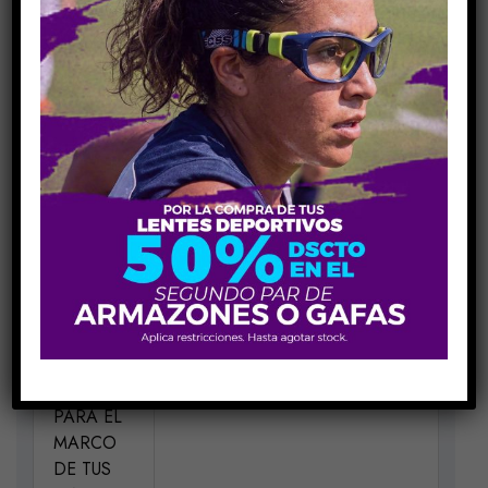
Añadir Al Carrito
COMPARE
Share Link:
INFORMACIÓN ADICIONAL
MEDIDAS
H53-V44-P19-V145
ELIGE UN
Negro Matte C02D
COLOR
PARA EL
MARCO
DE TUS