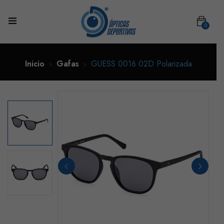
0
Inicio
Gafas
GUESS 0016 02D Polarizada