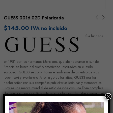
GUESS 0016 02D Polarizada
$
145.00
IVA no incluido
fue fundada
en 1981 por los hermanos Marciano, que abandonaron el sur de
Francia en busca del sueño americano. Inspirados en el estilo
europeo. GUESS se convirtió en el emblema de un estilo de vida
joven, sexi y aventurero. A lo largo de los años, GUESS nos ha
hecho soñar con sus campañas publicitarias icónicas y atemporales.
Hoy es una marca mundial de estilo de vida con una línea completa
de ropa y accesorios. Presenta en su colección de gafas sensualidad
×
y un estilo para que te veas y te sientas bien.