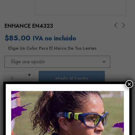
ENHANCE EN4323
$
85.00
IVA no incluido
Elige Un Color Para El Marco De Tus Lentes
Añadir Al Carrito
×
COMPARE
Share Link:
INFORMACIÓN ADICIONAL