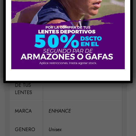
MEDIDAS
H50-V44-P19-VA145
MATERIAL
Acetato
ELIGE UN
Cafe Grisasio Transparente Grey
COLOR
Crys, Negro BLK Crys, Tortoise
PARA EL
Cristal Negro Cafe Shy Tort Crys
MARCO
DE TUS
LENTES
MARCA
ENHANCE
GENERO
Unisex