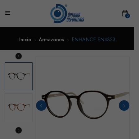
0
Inicio
Armazones
ENHANCE EN4323