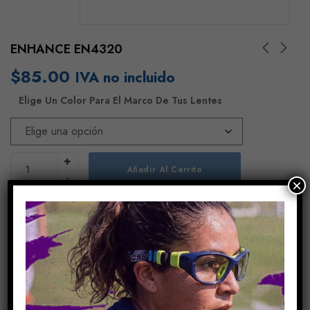
ENHANCE EN4320
$
85.00
IVA no incluido
Elige Un Color Para El Marco De Tus Lentes
Añadir Al Carrito
×
COMPARE
Share Link:
INFORMACIÓN ADICIONAL