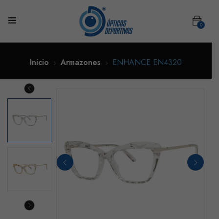
0
Inicio
Armazones
ENHANCE EN4320