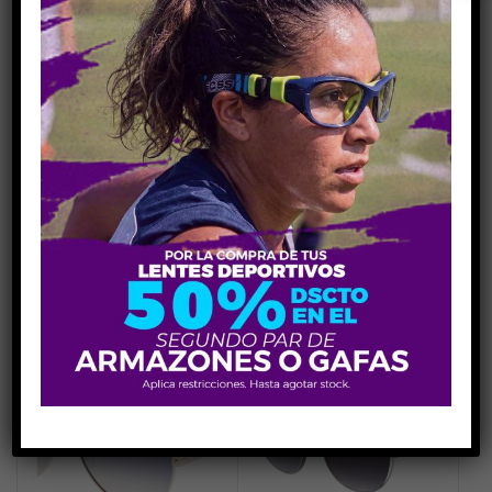
CASUAL
CASUAL
GUESS 0016 02D Polarizada
GUESS 2078 26x
$
145.00
$
145.00
IVA no incluido
IVA no incluido