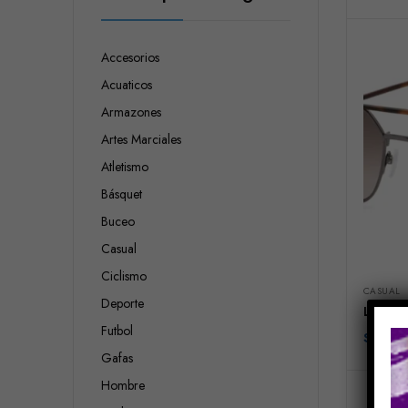
Accesorios
Acuaticos
Armazones
Artes Marciales
Atletismo
Básquet
Buceo
Casual
Ciclismo
CASUAL
Deporte
LACOS
Futbol
$
261.
Gafas
Hombre