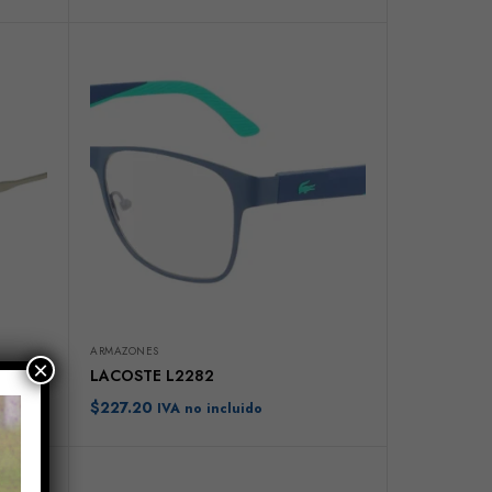
ARMAZONES
×
LACOSTE L2282
$
227.20
IVA no incluido