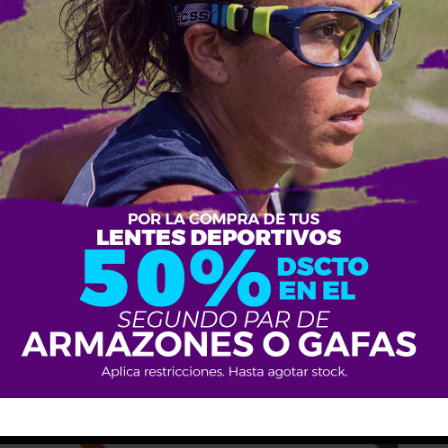
ES
ARMAZONES
TE L2286
LACOSTE L2286
0
$
227.20
IVA no incluido
IVA no incluido