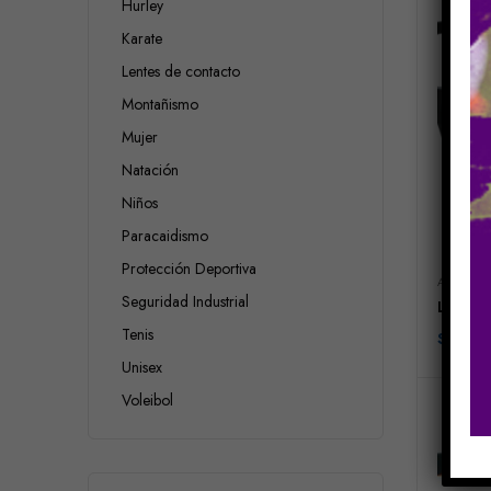
Hurley
Karate
Lentes de contacto
Montañismo
Mujer
Natación
Niños
Paracaidismo
Protección Deportiva
ARMAZON
Seguridad Industrial
LACOS
Tenis
$
227.2
Unisex
Voleibol