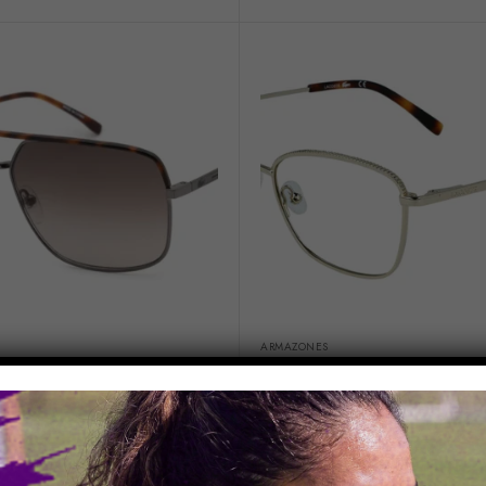
ARMAZONES
TE L227S
LACOSTE L2281
63
$
227.20
IVA no incluido
IVA no incluido