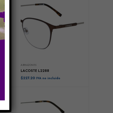
ARMAZONES
LACOSTE L2288
$
227.20
IVA no incluido