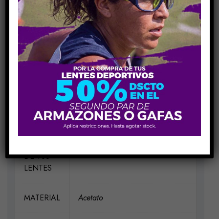
Share Link:
INFORMACIÓN ADICIONAL
MEDIDAS
H99-V47-P09-VA120
ELIGE UN
NEGRO CON BLANCO Y ROJO
COLOR
4NLB3
PARA EL
MARCO
DE TUS
LENTES
MATERIAL
Acetato