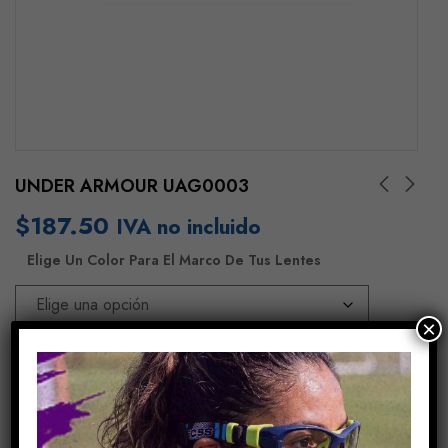
UNDER ARMOUR UAG0003
$
187.50
IVA no incluido
Elige Un Color Para El Marco De Tus Lentes
×
Añadir Al Carrito
COMPARE