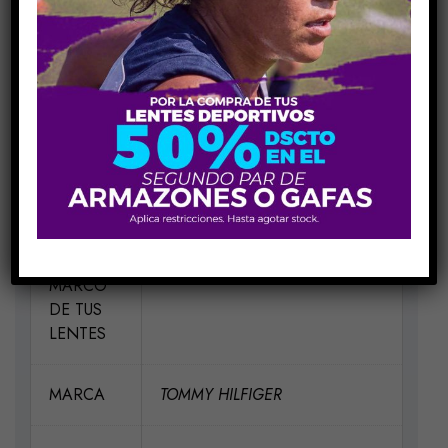
INFORMACIÓN ADICIONAL
MEDIDAS
H47-V41-P20-VA145
MATERIAL
Acetato-Metal
ELIGE UN
Azul PJP
COLOR
PARA EL
MARCO
DE TUS
LENTES
MARCA
TOMMY HILFIGER