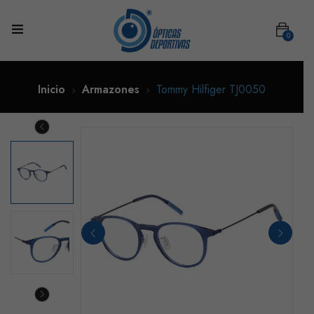
0
Inicio
Armazones
Tommy Hilfiger TJ0050