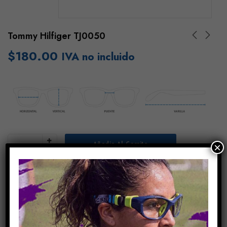
Tommy Hilfiger TJ0050
$
180.00
IVA no incluido
Añadir Al Carrito
×
COMPARE
Share Link: