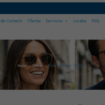
 de Contacto
Ofertas
Servicios
Locales
FAQ
imero.
o?
Inicio
Gafas
Tommy Hilfiger TJ0017