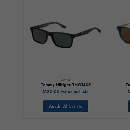
GAFAS
Tommy Hilfiger THG1405
To
$
180.00
$
IVA no incluido
Añadir Al Carrito