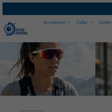
Armazones
Gafas
Lentes
Recuerda: Tu salud visual es lo pr
¿Cuándo fue tu último cheque