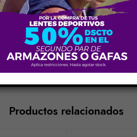
Azul FLL, Negro Verde 3OL, Negro Vino C003
TOMMY HILFIGER
Unisex
Productos relacionados