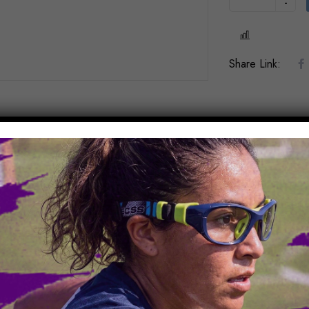
COMPARE
Share Link:
H58-V46-P14-VA140, H58-V47-P14-VA140
Acetato