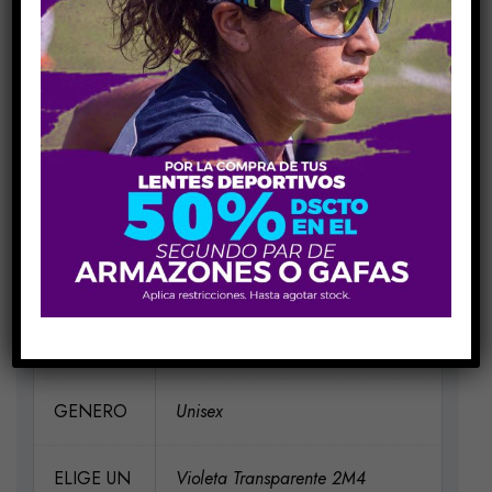
COMPARE
Share Link:
INFORMACIÓN ADICIONAL
MEDIDAS
H58-V39-P18-VA135
MARCA
TOMMY HILFIGER
MATERIAL
Acetato
GENERO
Unisex
ELIGE UN
Violeta Transparente 2M4