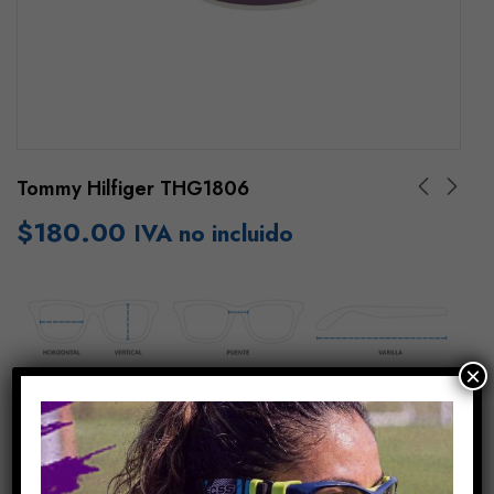
Tommy Hilfiger THG1806
$
180.00
IVA no incluido
×
Añadir Al Carrito