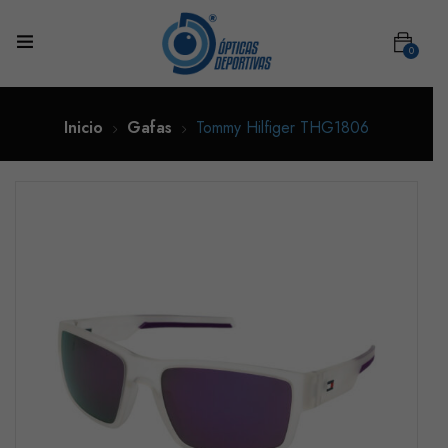
0
Inicio
Gafas
Tommy Hilfiger THG1806