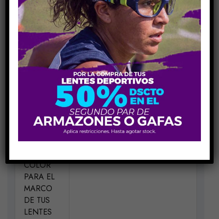
COMPARE
Share Link:
INFORMACIÓN ADICIONAL
MEDIDAS
H49-V38-P17-VA130
MATERIAL
Acetato
ELIGE UN
Azul Rojo MVU
COLOR
PARA EL
MARCO
DE TUS
LENTES