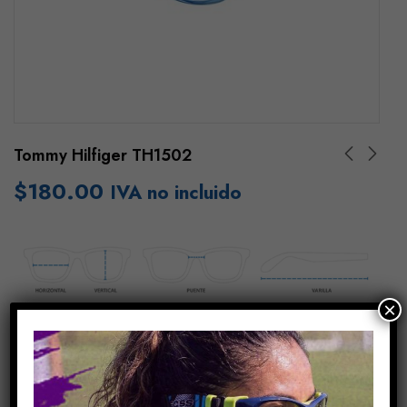
Tommy Hilfiger TH1502
$
180.00
IVA no incluido
×
Añadir Al Carrito