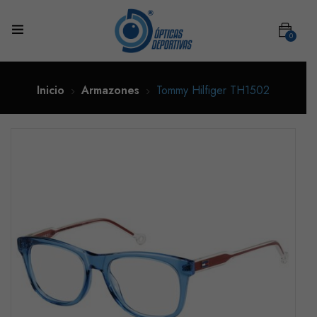
0
Inicio
Armazones
Tommy Hilfiger TH1502