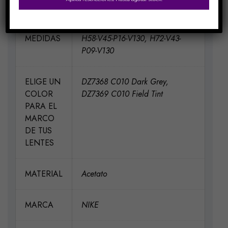
MEDIDAS
H58-V45-P16-V130, H72-V43-
P09-V130
ELIGE UN
DZ7368 C010 Dark Grey,
COLOR
DZ7369 C010 Field Tint
PARA EL
MARCO
DE TUS
LENTES
MATERIAL
Acetato
MARCA
NIKE