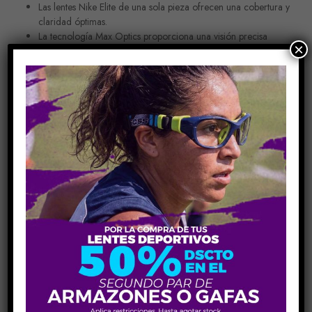
Las lentes Nike Elite de una sola pieza ofrecen una cobertura y
claridad óptimas.
La tecnología Max Optics proporciona una visión precisa
×
desde todos los ángulos.
Inserte fácilmente lentes recetados con clip.
La almohadilla flotante en la nariz mejora el flujo de aire y
absorbe los impactos.
Elige Un Color Para El Marco De Tus Lentes
Añadir Al Carrito
COMPARE
Share Link:
INFORMACIÓN ADICIONAL