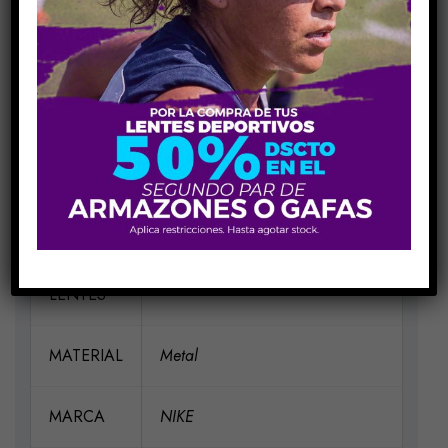
INFORMACIÓN ADICIONAL
MEDIDAS
H59-V35-P16-VA135
ELIGE UN
CW4656 C410 NAVY
COLOR
PARA EL
MARCO
DE TUS
LENTES
MATERIAL
Metal
MARCA
NIKE