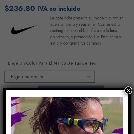
$
236.80
IVA no incluido
La gafa Nike presenta su modelo curvo en
acetato,liviano y resistente . Con su estilo
rectangular con el beneficio de la luna
polarizada, y protección UV. Encuentra tu
estilo y conquista tus caminos.
Elige Un Color Para El Marco De Tus Lentes
×
Añadir Al Carrito
COMPARE
Share Link: