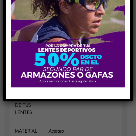
Share Link:
INFORMACIÓN ADICIONAL
MEDIDAS
H52-V35-P18-V140
ELIGE UN
Negro 001, TORTOISE C074
COLOR
PARA EL
MARCO
DE TUS
LENTES
MATERIAL
Acetato