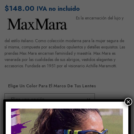
$
148.00
IVA no incluido
Es la encarnación del lujo y
del estilo italiano. Como colección moderna para la mujer segura de
sí misma, compuesta por acabados opulentos y detalles exquisitos. Las
prendas Max Mara encarnan feminidad y maestría. Max Mara es
venerada por las cualidades de sus abrigos, vestidos elegantes y
accesorios. Fundada en 1951 por el visionario Achille Maramotti.
Elige Un Color Para El Marco De Tus Lentes
×
Añadir Al Carrito
COMPARE