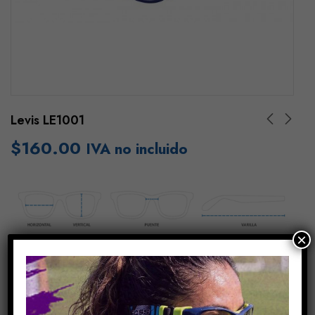
Levis LE1001
$
160.00
IVA no incluido
×
Añadir Al Carrito