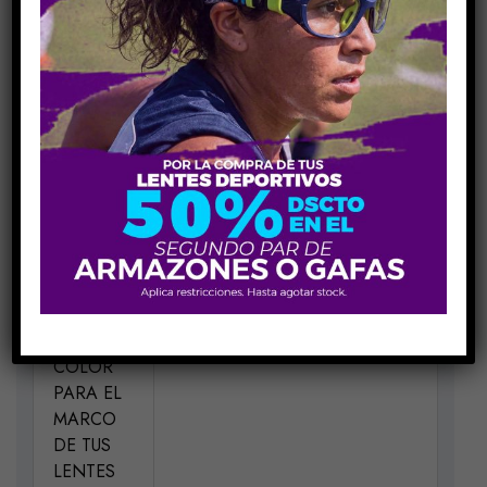
COMPARE
Share Link:
INFORMACIÓN ADICIONAL
MEDIDAS
H51-V45-P21-VA150
MATERIAL
Acetato-Metal
ELIGE UN
Azul PJP
COLOR
PARA EL
MARCO
DE TUS
LENTES