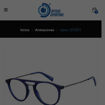
0
Inicio
Armazones
Levis LE1001