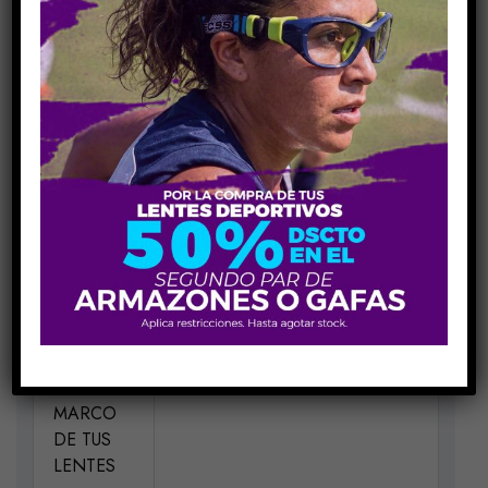
COMPARE
Share Link:
INFORMACIÓN ADICIONAL
MEDIDAS
H53-V40-P18-V145
ELIGE UN
Matte Green 301
COLOR
PARA EL
MARCO
DE TUS
LENTES