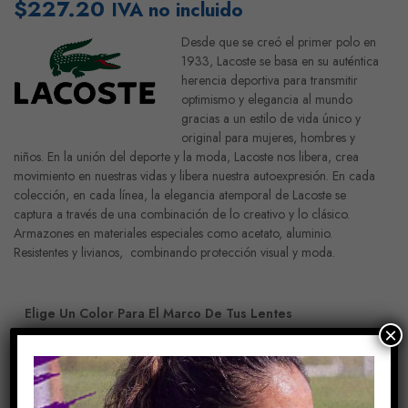
$
227.20
IVA no incluido
Desde que se creó el primer polo en
1933, Lacoste se basa en su auténtica
herencia deportiva para transmitir
optimismo y elegancia al mundo
gracias a un estilo de vida único y
original para mujeres, hombres y
niños. En la unión del deporte y la moda, Lacoste nos libera, crea
movimiento en nuestras vidas y libera nuestra autoexpresión. En cada
colección, en cada línea, la elegancia atemporal de Lacoste se
captura a través de una combinación de lo creativo y lo clásico.
Armazones en materiales especiales como acetato, aluminio.
Resistentes y livianos, combinando protección visual y moda.
Elige Un Color Para El Marco De Tus Lentes
×
Añadir Al Carrito