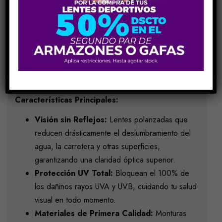
Eleva tu estilo y protege tu visión con la colección de
gafas de sol Hurley. Inspiradas en un estilo de vida
activo y costero, estas gafas están construidas para
durar y ofrecer un confort excepcional durante todo el
día.
Características Principales:
Visión sin Reflejos:
Lentes polarizadas que
reducen drásticamente el deslumbramiento del
agua, la carretera y otras superficies,
garantizando una claridad óptica superior.
Protección UV Total:
Bloquean el 100% de
los dañinos rayos UVA y UVB, cuidando tu salud
visual en todo momento.
Materiales de Primera Calidad:
Monturas