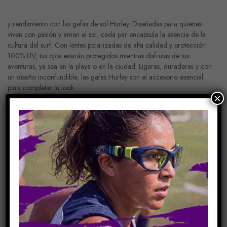
y rendimiento con las gafas de sol Hurley. Diseñadas para quienes
viven con pasión y aman el sol, cada par encapsula la esencia de la
cultura del surf. Con lentes polarizadas de alta calidad y protección
100% UV, tus ojos estarán protegidos mientras disfrutas de tus
aventuras, ya sea en la playa o en la ciudad. Ligeras, duraderas y con
un diseño inconfundible, las gafas Hurley son el accesorio esencial
para completar tu look.
×
Añadir Al Carrito
COMPARE
Share Link:
DESCRIPCIÓN
INFORMACIÓN ADICIONAL