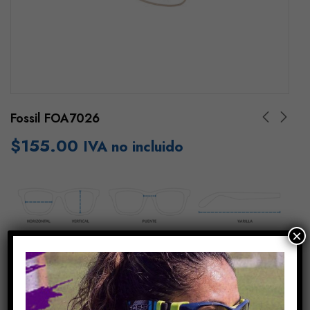
Fossil FOA7026
$
155.00
IVA no incluido
×
Añadir Al Carrito