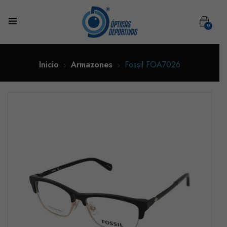
0
Inicio
Armazones
Fossil FOA7026