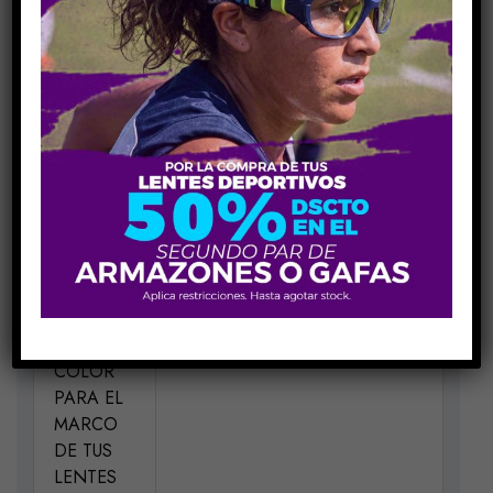
COMPARE
Share Link:
INFORMACIÓN ADICIONAL
MEDIDAS
H52-V35-P15-VA140
MATERIAL
Metal
ELIGE UN
Negro Dorado C807
COLOR
PARA EL
MARCO
DE TUS
LENTES