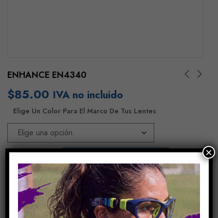
ENHANCE EN4340
$
85.00
IVA no incluido
Elige Un Color Para El Marco De Tus Lentes
×
Añadir Al Carrito
COMPARE
Share Link: