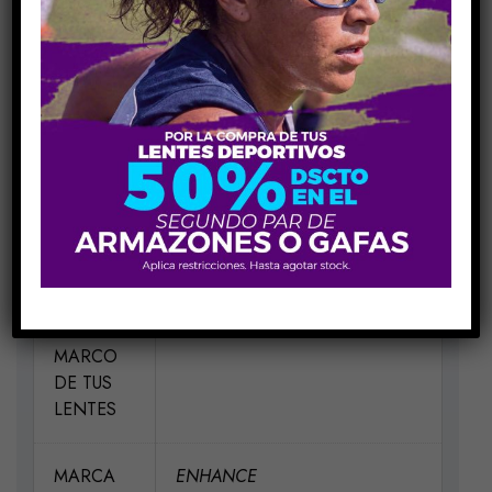
INFORMACIÓN ADICIONAL
MEDIDAS
H56-V39-P18-VA150
MATERIAL
Acetato
ELIGE UN
NEGRO MBLK CRYSTAL
COLOR
PARA EL
MARCO
DE TUS
LENTES
MARCA
ENHANCE