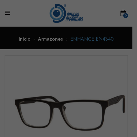
0
Inicio
Armazones
ENHANCE EN4340