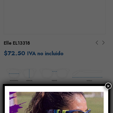
Elle EL13318
$
72.50
IVA no incluido
×
Añadir Al Carrito