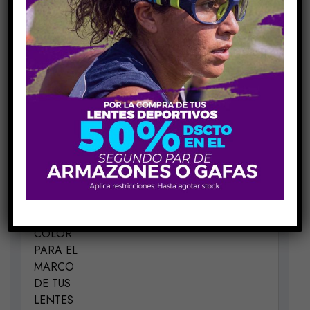
COMPARE
Share Link:
INFORMACIÓN ADICIONAL
MEDIDAS
H53-V29-P18-VA135
MATERIAL
Acetato
ELIGE UN
Beige BE
COLOR
PARA EL
MARCO
DE TUS
LENTES