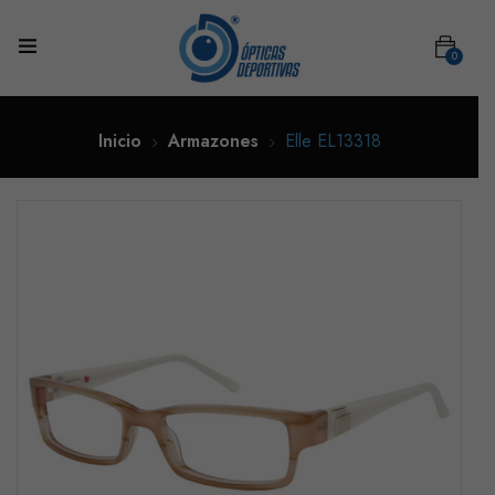
0
Inicio
Armazones
Elle EL13318