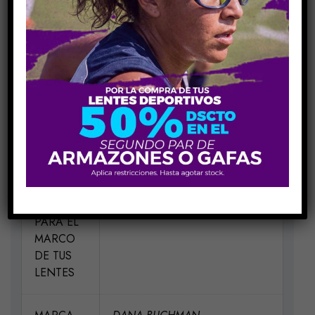
Share Link:
INFORMACIÓN ADICIONAL
MEDIDAS
H53-V32-P17-VA135
MATERIAL
Metal
ELIGE UN
Vino RY
COLOR
PARA EL
MARCO
DE TUS
LENTES