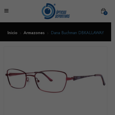
0
Inicio
Armazones
Dana Buchman DBKALLAWAY