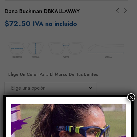
Dana Buchman DBKALLAWAY
$
72.50
IVA no incluido
Elige Un Color Para El Marco De Tus Lentes
×
Añadir Al Carrito
COMPARE