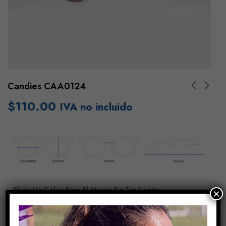
Candies CAA0124
$
110.00
IVA no incluido
Elige Un Color Para El Marco De Tus Lentes
×