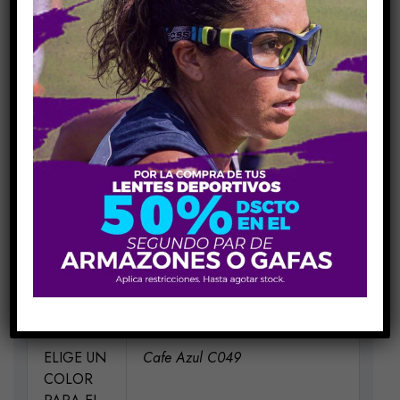
Añadir Al Carrito
COMPARE
Share Link:
INFORMACIÓN ADICIONAL
MEDIDAS
H52-V40-P17-VA135
MATERIAL
Metal
ELIGE UN
Cafe Azul C049
COLOR