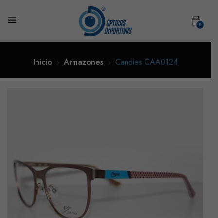
0
Inicio
Armazones
Candies CAA0124