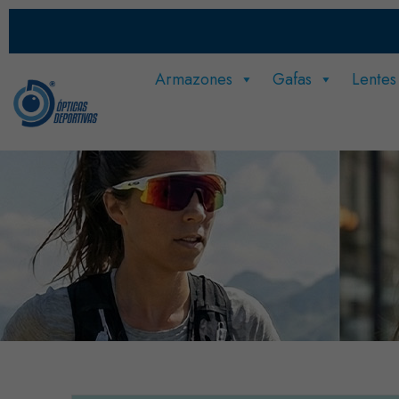
Armazones
Gafas
Lentes
Recuerda: Tu salud visual es lo prim
¿Cuándo fue tu último chequeo