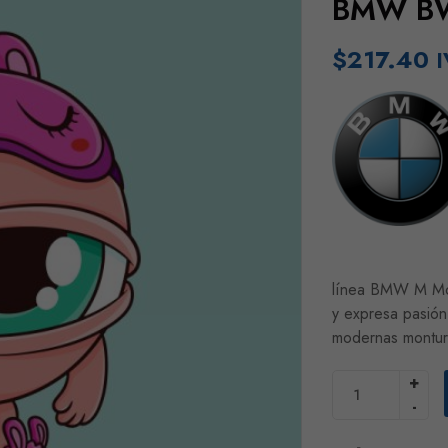
BMW B
$
217.40
I
línea BMW M Moto
y expresa pasión,
modernas montur