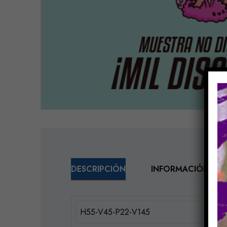
DESCRIPCIÓN
INFORMACIÓN ADI
H55-V45-P22-V145