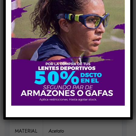
Añadir Al Carrito
COMPARE
Share Link:
INFORMACIÓN ADICIONAL
MEDIDAS
H54-V37-P16-VA135
MARCA
BEBE
MATERIAL
Acetato