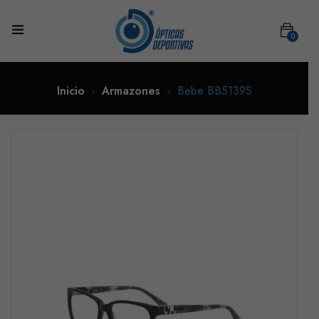
0
Inicio
Armazones
Bebe BB5139S