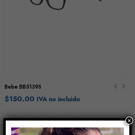
Bebe BB5139S
$
150.00
IVA no incluido
×