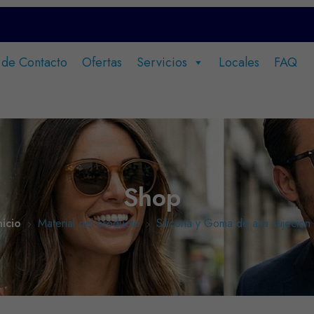
 de Contacto
Ofertas
Servicios
Locales
FAQ
Shop
nicio
Material del producto
Silicona y Goma de alta sujecion