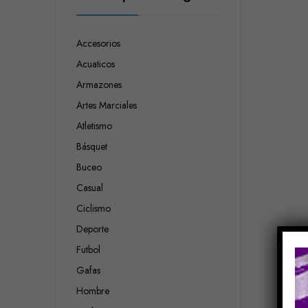
Accesorios
Acuaticos
Armazones
Artes Marciales
Atletismo
Básquet
Buceo
Casual
Ciclismo
Deporte
Futbol
Gafas
Hombre