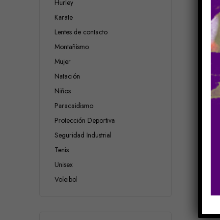
Hurley
Karate
Lentes de contacto
Montañismo
Mujer
Natación
Niños
Paracaidismo
Protección Deportiva
Seguridad Industrial
Tenis
Unisex
Voleibol