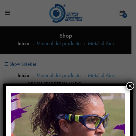
0
Shop
Inicio
Material del producto
Metal al Aire
Show Sidebar
Inicio
Material del producto
Metal al Aire
×