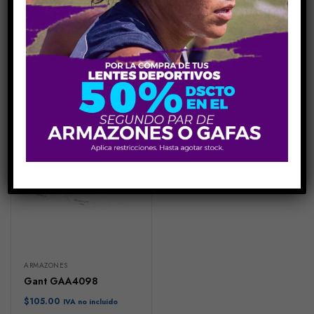
GAFAS
ARMAZONES
Float FL4297
Gant GAA3214
$
112.50
$
105.00
IVA no incluido
IVA no incluido
ARMAZONES
Gant GAA4098
$
105.00
IVA no incluido