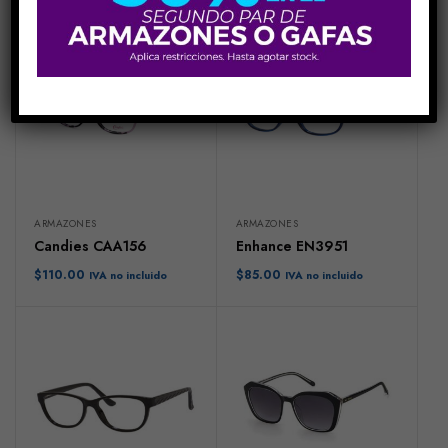
ARMAZONES
ARMAZONES
Candies CAA156
Enhance EN3951
$
110.00
$
85.00
IVA no incluido
IVA no incluido