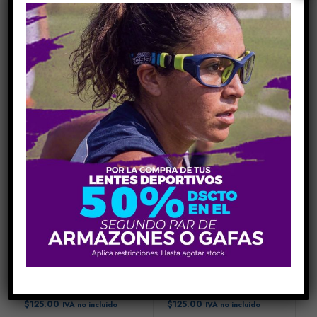
ARMAZONES
ARMAZONES
VERA WANG CAMARI TORTOISE
VERA WANG CEDRICA CO
$
125.00
$
125.00
IVA no incluido
IVA no incluido
ARMAZONES
ARMAZONES
VERA WANG DEREK
VERA WANG FELICE
$
125.00
$
125.00
IVA no incluido
IVA no incluido