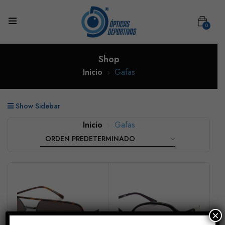
0
Shop
Inicio
Gafas
Show Sidebar
Inicio
Gafas
×